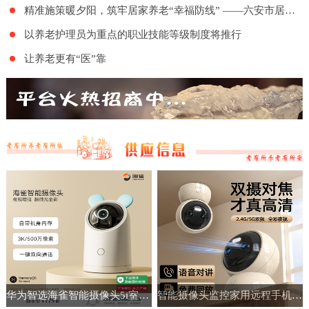
精准施策暖夕阳，筑牢居家养老“幸福防线” ——六安市居家和社区基本养老服务提升行动项目舒城地区的全面实施
以养老护理员为重点的职业技能等级制度将推行
让养老更有“医”靠
华为智选海雀智能摄像头5i室内家用手机远程360°无线监控摄像机
智能摄像头监控家用远程手机带语音360度高清夜视室内无线免插电