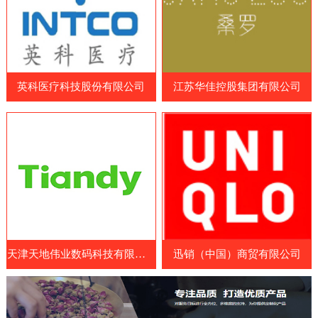
品和营养补充剂制造商、原料和配料供应
造商、药品制造商、医疗耗材供应商和相关
商、包装和设备制造商等。参展国家包括中
企业等专业人士。WHX Lagos展览会展示
国、日本、韩国、澳大利亚、美国、欧洲
了最新的医疗设备、技术和服务，包括医疗
等。展览会涵盖了各种保健食品及原料领
成像设备、手术器械、诊断设备、康复设
域，包括膳食补充剂、功能性食品、特殊医
英科医疗科技股份有限公司
江苏华佳控股集团有限公司
备、医疗耗材和药品等。参展商可以展示其
学用途食品、天然保健
最新的医疗设备、技术和服务，与其他业内
人士交流经验和建立联系。此外，WHX
Lagos展览会还提供了一系列的研讨会和论
坛，向参展商和参观者提供了医疗行业的最
新见解、经验和知识。展览会
天津天地伟业数码科技有限公司
迅销（中国）商贸有限公司