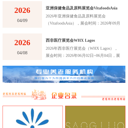
2026
亚洲保健食品及原料展览会VitafoodsAsia
2026年亚洲保健食品及原料展览会
04/09
（VitafoodsAsia），展会时间：2026年09月
02日~09月04日，展会地点：泰国-曼谷-60
New Ratchadapisek Rd., Khlong Toei,
2026
西非医疗展览会WHX Lagos
Bangkok 10110, Thailand-曼谷诗丽吉王后国
2026年西非医疗展览会（WHX Lagos），
家会议中心（QSNCC），主办方：Informa
04/08
展会时间：2026年06月02日~06月04日，展
Markets，举办周期：一年一届，展会面
会地点：尼日利亚-拉各斯-Plot 2 & 3, Water
积：30000平米，参展观众：41000人，参展
Corporation Dr, Victoria Island 106104,
商数量及参展品牌达到1120家。亚洲保健食
Annex, Lagos, 尼日利亚-拉各斯世博中心，
品及原料展览会VitafoodsAsia首届举办时间
主办方：英富曼展览集团，举办周期：一年
是在2011年，是亚洲最大的保健食品及原料
一届，展会面积：25000平米，参展观众：
展览会之一。展览会每年举办一次，为参展
16147人，参展商数量及参展品牌达到180
商和观众提供了一个交流和合作的平台，以
家。西非医疗展览会WHX Lagos是西非地
推动亚洲保健食品及原料行业的创新和发
区最大、最重要的医疗行业展览会之一，该
展。VitafoodsAsia展览会吸引了来自亚洲和
展览会是医疗行业的专业展览会，吸引了来
世界各地的专业人士和制造商，包括保健食
自世界各地的医疗设备制造商、医疗器械制