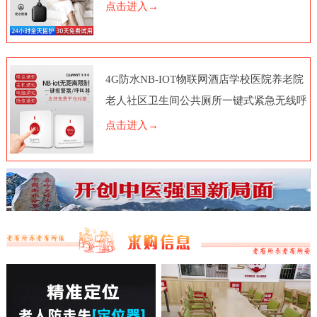
点击进入→
4G防水NB-IOT物联网酒店学校医院养老院
老人社区卫生间公共厕所一键式紧急无线呼
叫报警器按钮电话脑远程
点击进入→