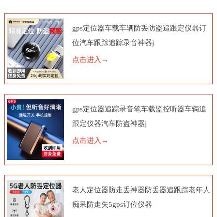
gps定位器车载车辆防丢防盗追跟定仪器订
位汽车跟踪追踪录音神器j
点击进入→
gps定位器追踪录音笔车载监控听器车辆追
跟定仪器汽车防盗神器j
点击进入→
老人定位器防走丢神器防丢器追跟踪老年人
痴呆防走失5gps订位仪器