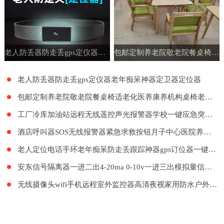
老人防丢器防走丢gps定仪器老年痴呆神器定卫器定位器
包邮定制养老院敬老院餐桌椅适老化医养康养机构桌椅老年公寓家具
老人防丢器防走丢gps定仪器老年痴呆神器定卫器定位器
包邮定制养老院敬老院餐桌椅适老化医养康养机构桌椅老年公寓家具
工厂冷库加油站远程无线遥控声光报警器学校一键应急突发紧急呼叫
酒店呼叫器SOS无线报警器紧急求救按钮月子中心医院养老院LORA远距离呼叫系统餐厅工厂餐饮呼叫器医护呼叫器
老人定位电话手环老年痴呆防走丢跟踪神器gps订位器一键报警手表
安东信号隔离器一进二出4-20ma 0-10v一进三出模拟量信号隔离器
无线摄像头wifi手机远程室外监控器高清夜视家用防水户外探头套装