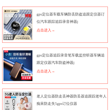
gps定位器车载车辆防丢防盗追跟定仪器订
位汽车跟踪追踪录音神器j
点击进入→
gps定位器追踪录音笔车载监控听器车辆追
跟定仪器汽车防盗神器j
点击进入→
老人定位器防走丢神器防丢器追跟踪老年人
痴呆防走失5gps订位仪器