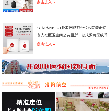
点击进入→
4G防水NB-IOT物联网酒店学校医院养老院
老人社区卫生间公共厕所一键式紧急无线呼
叫报警器按钮电话脑远程
点击进入→