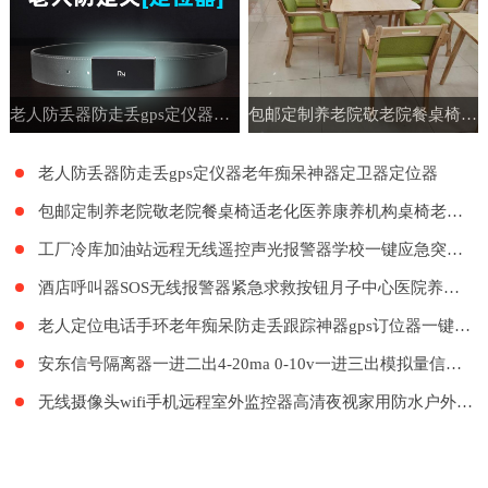
老人防丢器防走丢gps定仪器老年痴呆神器定卫器定位器
包邮定制养老院敬老院餐桌椅适老化医养康养机构桌椅老年公寓家具
老人防丢器防走丢gps定仪器老年痴呆神器定卫器定位器
包邮定制养老院敬老院餐桌椅适老化医养康养机构桌椅老年公寓家具
工厂冷库加油站远程无线遥控声光报警器学校一键应急突发紧急呼叫
酒店呼叫器SOS无线报警器紧急求救按钮月子中心医院养老院LORA远距离呼叫系统餐厅工厂餐饮呼叫器医护呼叫器
老人定位电话手环老年痴呆防走丢跟踪神器gps订位器一键报警手表
安东信号隔离器一进二出4-20ma 0-10v一进三出模拟量信号隔离器
无线摄像头wifi手机远程室外监控器高清夜视家用防水户外探头套装