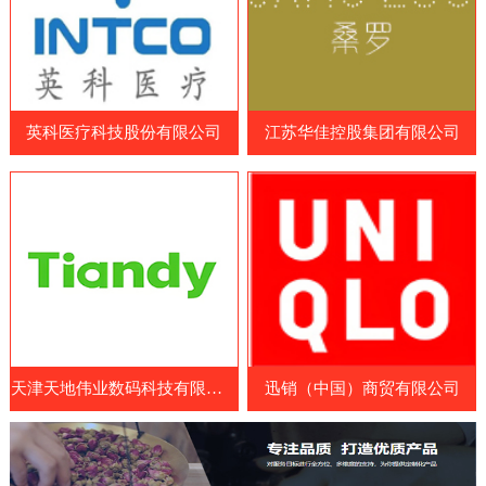
品和营养补充剂制造商、原料和配料供应
造商、药品制造商、医疗耗材供应商和相关
商、包装和设备制造商等。参展国家包括中
企业等专业人士。WHX Lagos展览会展示
国、日本、韩国、澳大利亚、美国、欧洲
了最新的医疗设备、技术和服务，包括医疗
等。展览会涵盖了各种保健食品及原料领
成像设备、手术器械、诊断设备、康复设
域，包括膳食补充剂、功能性食品、特殊医
英科医疗科技股份有限公司
江苏华佳控股集团有限公司
备、医疗耗材和药品等。参展商可以展示其
学用途食品、天然保健
最新的医疗设备、技术和服务，与其他业内
人士交流经验和建立联系。此外，WHX
Lagos展览会还提供了一系列的研讨会和论
坛，向参展商和参观者提供了医疗行业的最
新见解、经验和知识。展览会
天津天地伟业数码科技有限公司
迅销（中国）商贸有限公司