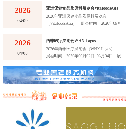
2026
亚洲保健食品及原料展览会VitafoodsAsia
2026年亚洲保健食品及原料展览会
04/09
（VitafoodsAsia），展会时间：2026年09月
02日~09月04日，展会地点：泰国-曼谷-60
New Ratchadapisek Rd., Khlong Toei,
2026
西非医疗展览会WHX Lagos
Bangkok 10110, Thailand-曼谷诗丽吉王后国
2026年西非医疗展览会（WHX Lagos），
家会议中心（QSNCC），主办方：Informa
04/08
展会时间：2026年06月02日~06月04日，展
Markets，举办周期：一年一届，展会面
会地点：尼日利亚-拉各斯-Plot 2 & 3, Water
积：30000平米，参展观众：41000人，参展
Corporation Dr, Victoria Island 106104,
商数量及参展品牌达到1120家。亚洲保健食
Annex, Lagos, 尼日利亚-拉各斯世博中心，
品及原料展览会VitafoodsAsia首届举办时间
主办方：英富曼展览集团，举办周期：一年
是在2011年，是亚洲最大的保健食品及原料
一届，展会面积：25000平米，参展观众：
展览会之一。展览会每年举办一次，为参展
16147人，参展商数量及参展品牌达到180
商和观众提供了一个交流和合作的平台，以
家。西非医疗展览会WHX Lagos是西非地
推动亚洲保健食品及原料行业的创新和发
区最大、最重要的医疗行业展览会之一，该
展。VitafoodsAsia展览会吸引了来自亚洲和
展览会是医疗行业的专业展览会，吸引了来
世界各地的专业人士和制造商，包括保健食
自世界各地的医疗设备制造商、医疗器械制