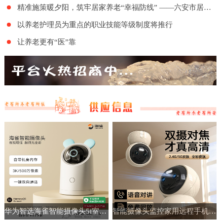
精准施策暖夕阳，筑牢居家养老“幸福防线” ——六安市居家和社区基本养老服务提升行动项目舒城地区的全面实施
以养老护理员为重点的职业技能等级制度将推行
让养老更有“医”靠
华为智选海雀智能摄像头5i室内家用手机远程360°无线监控摄像机
智能摄像头监控家用远程手机带语音360度高清夜视室内无线免插电