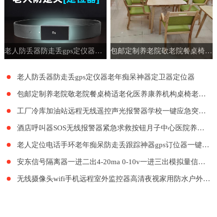
老人防丢器防走丢gps定仪器老年痴呆神器定卫器定位器
包邮定制养老院敬老院餐桌椅适老化医养康养机构桌椅老年公寓家具
老人防丢器防走丢gps定仪器老年痴呆神器定卫器定位器
包邮定制养老院敬老院餐桌椅适老化医养康养机构桌椅老年公寓家具
工厂冷库加油站远程无线遥控声光报警器学校一键应急突发紧急呼叫
酒店呼叫器SOS无线报警器紧急求救按钮月子中心医院养老院LORA远距离呼叫系统餐厅工厂餐饮呼叫器医护呼叫器
老人定位电话手环老年痴呆防走丢跟踪神器gps订位器一键报警手表
安东信号隔离器一进二出4-20ma 0-10v一进三出模拟量信号隔离器
无线摄像头wifi手机远程室外监控器高清夜视家用防水户外探头套装