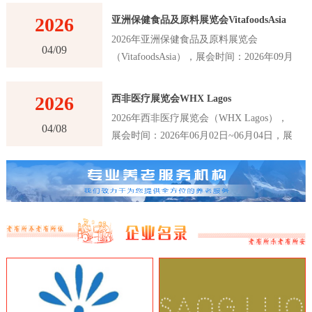
2026
亚洲保健食品及原料展览会VitafoodsAsia
2026年亚洲保健食品及原料展览会
04/09
（VitafoodsAsia），展会时间：2026年09月
02日~09月04日，展会地点：泰国-曼谷-60
New Ratchadapisek Rd., Khlong Toei,
2026
西非医疗展览会WHX Lagos
Bangkok 10110, Thailand-曼谷诗丽吉王后国
2026年西非医疗展览会（WHX Lagos），
家会议中心（QSNCC），主办方：Informa
04/08
展会时间：2026年06月02日~06月04日，展
Markets，举办周期：一年一届，展会面
会地点：尼日利亚-拉各斯-Plot 2 & 3, Water
积：30000平米，参展观众：41000人，参展
Corporation Dr, Victoria Island 106104,
商数量及参展品牌达到1120家。亚洲保健食
Annex, Lagos, 尼日利亚-拉各斯世博中心，
品及原料展览会VitafoodsAsia首届举办时间
主办方：英富曼展览集团，举办周期：一年
是在2011年，是亚洲最大的保健食品及原料
一届，展会面积：25000平米，参展观众：
展览会之一。展览会每年举办一次，为参展
16147人，参展商数量及参展品牌达到180
商和观众提供了一个交流和合作的平台，以
家。西非医疗展览会WHX Lagos是西非地
推动亚洲保健食品及原料行业的创新和发
区最大、最重要的医疗行业展览会之一，该
展。VitafoodsAsia展览会吸引了来自亚洲和
展览会是医疗行业的专业展览会，吸引了来
世界各地的专业人士和制造商，包括保健食
自世界各地的医疗设备制造商、医疗器械制