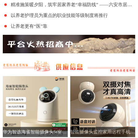
精准施策暖夕阳，筑牢居家养老“幸福防线” ——六安市居家和社区基本养老服务提升行动项目舒城地区的全面实施
以养老护理员为重点的职业技能等级制度将推行
让养老更有“医”靠
华为智选海雀智能摄像头5i室内家用手机远程360°无线监控摄像机
智能摄像头监控家用远程手机带语音360度高清夜视室内无线免插电