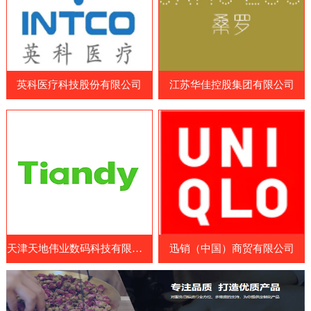
品和营养补充剂制造商、原料和配料供应
造商、药品制造商、医疗耗材供应商和相关
商、包装和设备制造商等。参展国家包括中
企业等专业人士。WHX Lagos展览会展示
国、日本、韩国、澳大利亚、美国、欧洲
了最新的医疗设备、技术和服务，包括医疗
等。展览会涵盖了各种保健食品及原料领
成像设备、手术器械、诊断设备、康复设
域，包括膳食补充剂、功能性食品、特殊医
英科医疗科技股份有限公司
江苏华佳控股集团有限公司
备、医疗耗材和药品等。参展商可以展示其
学用途食品、天然保健
最新的医疗设备、技术和服务，与其他业内
人士交流经验和建立联系。此外，WHX
Lagos展览会还提供了一系列的研讨会和论
坛，向参展商和参观者提供了医疗行业的最
新见解、经验和知识。展览会
天津天地伟业数码科技有限公司
迅销（中国）商贸有限公司