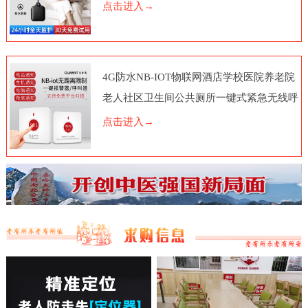
点击进入→
4G防水NB-IOT物联网酒店学校医院养老院
老人社区卫生间公共厕所一键式紧急无线呼
叫报警器按钮电话脑远程
点击进入→