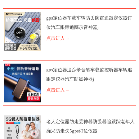
gps定位器车载车辆防丢防盗追跟定仪器订
位汽车跟踪追踪录音神器j
点击进入→
gps定位器追踪录音笔车载监控听器车辆追
跟定仪器汽车防盗神器j
点击进入→
老人定位器防走丢神器防丢器追跟踪老年人
痴呆防走失5gps订位仪器