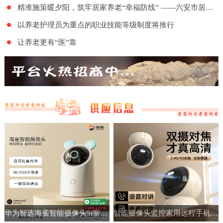
精准施策暖夕阳，筑牢居家养老“幸福防线” ——六安市居家和社区基本养老服务提升行动项目舒城地区的全面实施
以养老护理员为重点的职业技能等级制度将推行
让养老更有“医”靠
华为智选海雀智能摄像头5i室内家用手机远程360°无线监控摄像机
智能摄像头监控家用远程手机带语音360度高清夜视室内无线免插电