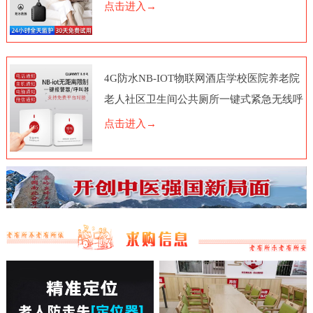
点击进入→
4G防水NB-IOT物联网酒店学校医院养老院
老人社区卫生间公共厕所一键式紧急无线呼
叫报警器按钮电话脑远程
点击进入→