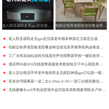
老人防丢器防走丢gps定仪器老年痴呆神器定卫器定位器
包邮定制养老院敬老院餐桌椅适老化医养康养机构桌椅老年公寓家具
老人防丢器防走丢gps定仪器老年痴呆神器定卫器定位器
包邮定制养老院敬老院餐桌椅适老化医养康养机构桌椅老年公寓家具
工厂冷库加油站远程无线遥控声光报警器学校一键应急突发紧急呼叫
酒店呼叫器SOS无线报警器紧急求救按钮月子中心医院养老院LORA远距离呼叫系统餐厅工厂餐饮呼叫器医护呼叫器
老人定位电话手环老年痴呆防走丢跟踪神器gps订位器一键报警手表
安东信号隔离器一进二出4-20ma 0-10v一进三出模拟量信号隔离器
无线摄像头wifi手机远程室外监控器高清夜视家用防水户外探头套装