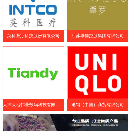
品和营养补充剂制造商、原料和配料供应
造商、药品制造商、医疗耗材供应商和相关
商、包装和设备制造商等。参展国家包括中
企业等专业人士。WHX Lagos展览会展示
国、日本、韩国、澳大利亚、美国、欧洲
了最新的医疗设备、技术和服务，包括医疗
等。展览会涵盖了各种保健食品及原料领
成像设备、手术器械、诊断设备、康复设
域，包括膳食补充剂、功能性食品、特殊医
英科医疗科技股份有限公司
江苏华佳控股集团有限公司
备、医疗耗材和药品等。参展商可以展示其
学用途食品、天然保健
最新的医疗设备、技术和服务，与其他业内
人士交流经验和建立联系。此外，WHX
Lagos展览会还提供了一系列的研讨会和论
坛，向参展商和参观者提供了医疗行业的最
新见解、经验和知识。展览会
天津天地伟业数码科技有限公司
迅销（中国）商贸有限公司