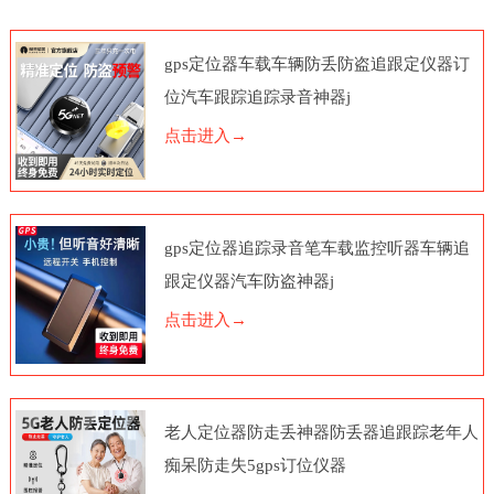
gps定位器车载车辆防丢防盗追跟定仪器订
位汽车跟踪追踪录音神器j
点击进入→
gps定位器追踪录音笔车载监控听器车辆追
跟定仪器汽车防盗神器j
点击进入→
老人定位器防走丢神器防丢器追跟踪老年人
痴呆防走失5gps订位仪器