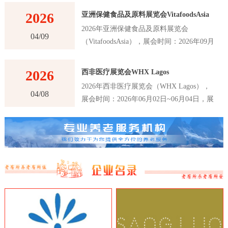
2026
亚洲保健食品及原料展览会VitafoodsAsia
2026年亚洲保健食品及原料展览会
04/09
（VitafoodsAsia），展会时间：2026年09月
02日~09月04日，展会地点：泰国-曼谷-60
New Ratchadapisek Rd., Khlong Toei,
2026
西非医疗展览会WHX Lagos
Bangkok 10110, Thailand-曼谷诗丽吉王后国
2026年西非医疗展览会（WHX Lagos），
家会议中心（QSNCC），主办方：Informa
04/08
展会时间：2026年06月02日~06月04日，展
Markets，举办周期：一年一届，展会面
会地点：尼日利亚-拉各斯-Plot 2 & 3, Water
积：30000平米，参展观众：41000人，参展
Corporation Dr, Victoria Island 106104,
商数量及参展品牌达到1120家。亚洲保健食
Annex, Lagos, 尼日利亚-拉各斯世博中心，
品及原料展览会VitafoodsAsia首届举办时间
主办方：英富曼展览集团，举办周期：一年
是在2011年，是亚洲最大的保健食品及原料
一届，展会面积：25000平米，参展观众：
展览会之一。展览会每年举办一次，为参展
16147人，参展商数量及参展品牌达到180
商和观众提供了一个交流和合作的平台，以
家。西非医疗展览会WHX Lagos是西非地
推动亚洲保健食品及原料行业的创新和发
区最大、最重要的医疗行业展览会之一，该
展。VitafoodsAsia展览会吸引了来自亚洲和
展览会是医疗行业的专业展览会，吸引了来
世界各地的专业人士和制造商，包括保健食
自世界各地的医疗设备制造商、医疗器械制