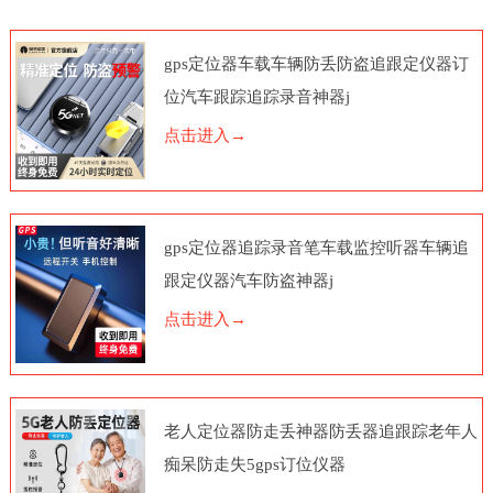
gps定位器车载车辆防丢防盗追跟定仪器订
位汽车跟踪追踪录音神器j
点击进入→
gps定位器追踪录音笔车载监控听器车辆追
跟定仪器汽车防盗神器j
点击进入→
老人定位器防走丢神器防丢器追跟踪老年人
痴呆防走失5gps订位仪器