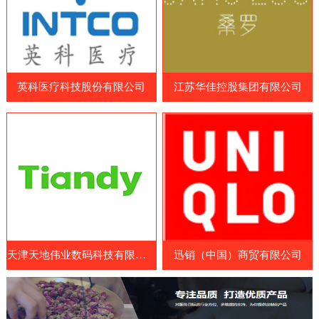
品和营养补充剂制造商、原料和配料供应
造商、药品制造商、医疗耗材供应商和相关
商、包装和设备制造商等。参展国家包括中
企业等专业人士。WHX Lagos展览会展示
国、日本、韩国、澳大利亚、美国、欧洲
了最新的医疗设备、技术和服务，包括医疗
等。展览会涵盖了各种保健食品及原料领
成像设备、手术器械、诊断设备、康复设
域，包括膳食补充剂、功能性食品、特殊医
英科医疗科技股份有限公司
江苏华佳控股集团有限公司
备、医疗耗材和药品等。参展商可以展示其
学用途食品、天然保健
最新的医疗设备、技术和服务，与其他业内
人士交流经验和建立联系。此外，WHX
Lagos展览会还提供了一系列的研讨会和论
坛，向参展商和参观者提供了医疗行业的最
新见解、经验和知识。展览会
天津天地伟业数码科技有限公司
迅销（中国）商贸有限公司