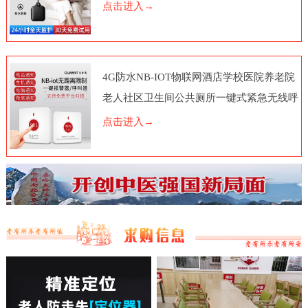
点击进入→
4G防水NB-IOT物联网酒店学校医院养老院
老人社区卫生间公共厕所一键式紧急无线呼
叫报警器按钮电话脑远程
点击进入→