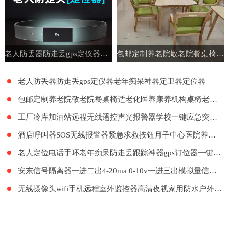
老人防丢器防走丢gps定仪器老年痴呆神器定卫器定位器
包邮定制养老院敬老院餐桌椅适老化医养康养机构桌椅老年公寓家具
老人防丢器防走丢gps定仪器老年痴呆神器定卫器定位器
包邮定制养老院敬老院餐桌椅适老化医养康养机构桌椅老年公寓家具
工厂冷库加油站远程无线遥控声光报警器学校一键应急突发紧急呼叫
酒店呼叫器SOS无线报警器紧急求救按钮月子中心医院养老院LORA远距离呼叫系统餐厅工厂餐饮呼叫器医护呼叫器
老人定位电话手环老年痴呆防走丢跟踪神器gps订位器一键报警手表
安东信号隔离器一进二出4-20ma 0-10v一进三出模拟量信号隔离器
无线摄像头wifi手机远程室外监控器高清夜视家用防水户外探头套装