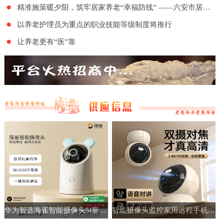
精准施策暖夕阳，筑牢居家养老“幸福防线” ——六安市居家和社区基本养老服务提升行动项目舒城地区的全面实施
以养老护理员为重点的职业技能等级制度将推行
让养老更有“医”靠
华为智选海雀智能摄像头5i室内家用手机远程360°无线监控摄像机
智能摄像头监控家用远程手机带语音360度高清夜视室内无线免插电