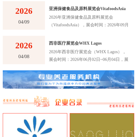
2026
亚洲保健食品及原料展览会VitafoodsAsia
2026年亚洲保健食品及原料展览会
04/09
（VitafoodsAsia），展会时间：2026年09月
02日~09月04日，展会地点：泰国-曼谷-60
New Ratchadapisek Rd., Khlong Toei,
2026
西非医疗展览会WHX Lagos
Bangkok 10110, Thailand-曼谷诗丽吉王后国
2026年西非医疗展览会（WHX Lagos），
家会议中心（QSNCC），主办方：Informa
04/08
展会时间：2026年06月02日~06月04日，展
Markets，举办周期：一年一届，展会面
会地点：尼日利亚-拉各斯-Plot 2 & 3, Water
积：30000平米，参展观众：41000人，参展
Corporation Dr, Victoria Island 106104,
商数量及参展品牌达到1120家。亚洲保健食
Annex, Lagos, 尼日利亚-拉各斯世博中心，
品及原料展览会VitafoodsAsia首届举办时间
主办方：英富曼展览集团，举办周期：一年
是在2011年，是亚洲最大的保健食品及原料
一届，展会面积：25000平米，参展观众：
展览会之一。展览会每年举办一次，为参展
16147人，参展商数量及参展品牌达到180
商和观众提供了一个交流和合作的平台，以
家。西非医疗展览会WHX Lagos是西非地
推动亚洲保健食品及原料行业的创新和发
区最大、最重要的医疗行业展览会之一，该
展。VitafoodsAsia展览会吸引了来自亚洲和
展览会是医疗行业的专业展览会，吸引了来
世界各地的专业人士和制造商，包括保健食
自世界各地的医疗设备制造商、医疗器械制