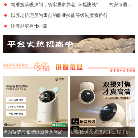
精准施策暖夕阳，筑牢居家养老“幸福防线” ——六安市居家和社区基本养老服务提升行动项目舒城地区的全面实施
以养老护理员为重点的职业技能等级制度将推行
让养老更有“医”靠
华为智选海雀智能摄像头5i室内家用手机远程360°无线监控摄像机
智能摄像头监控家用远程手机带语音360度高清夜视室内无线免插电