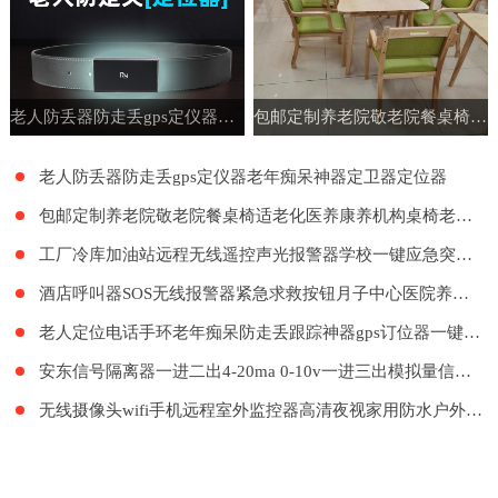
老人防丢器防走丢gps定仪器老年痴呆神器定卫器定位器
包邮定制养老院敬老院餐桌椅适老化医养康养机构桌椅老年公寓家具
老人防丢器防走丢gps定仪器老年痴呆神器定卫器定位器
包邮定制养老院敬老院餐桌椅适老化医养康养机构桌椅老年公寓家具
工厂冷库加油站远程无线遥控声光报警器学校一键应急突发紧急呼叫
酒店呼叫器SOS无线报警器紧急求救按钮月子中心医院养老院LORA远距离呼叫系统餐厅工厂餐饮呼叫器医护呼叫器
老人定位电话手环老年痴呆防走丢跟踪神器gps订位器一键报警手表
安东信号隔离器一进二出4-20ma 0-10v一进三出模拟量信号隔离器
无线摄像头wifi手机远程室外监控器高清夜视家用防水户外探头套装