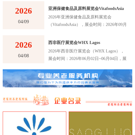
2026
亚洲保健食品及原料展览会VitafoodsAsia
2026年亚洲保健食品及原料展览会
04/09
（VitafoodsAsia），展会时间：2026年09月
02日~09月04日，展会地点：泰国-曼谷-60
New Ratchadapisek Rd., Khlong Toei,
2026
西非医疗展览会WHX Lagos
Bangkok 10110, Thailand-曼谷诗丽吉王后国
2026年西非医疗展览会（WHX Lagos），
家会议中心（QSNCC），主办方：Informa
04/08
展会时间：2026年06月02日~06月04日，展
Markets，举办周期：一年一届，展会面
会地点：尼日利亚-拉各斯-Plot 2 & 3, Water
积：30000平米，参展观众：41000人，参展
Corporation Dr, Victoria Island 106104,
商数量及参展品牌达到1120家。亚洲保健食
Annex, Lagos, 尼日利亚-拉各斯世博中心，
品及原料展览会VitafoodsAsia首届举办时间
主办方：英富曼展览集团，举办周期：一年
是在2011年，是亚洲最大的保健食品及原料
一届，展会面积：25000平米，参展观众：
展览会之一。展览会每年举办一次，为参展
16147人，参展商数量及参展品牌达到180
商和观众提供了一个交流和合作的平台，以
家。西非医疗展览会WHX Lagos是西非地
推动亚洲保健食品及原料行业的创新和发
区最大、最重要的医疗行业展览会之一，该
展。VitafoodsAsia展览会吸引了来自亚洲和
展览会是医疗行业的专业展览会，吸引了来
世界各地的专业人士和制造商，包括保健食
自世界各地的医疗设备制造商、医疗器械制