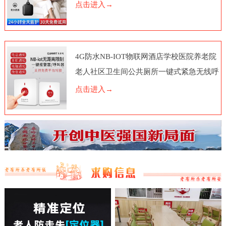
点击进入→
4G防水NB-IOT物联网酒店学校医院养老院
老人社区卫生间公共厕所一键式紧急无线呼
叫报警器按钮电话脑远程
点击进入→