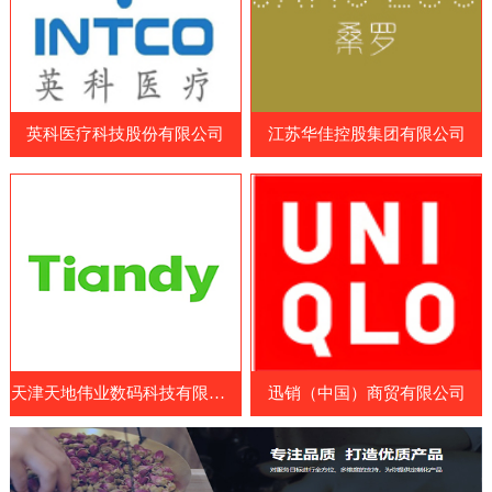
品和营养补充剂制造商、原料和配料供应
造商、药品制造商、医疗耗材供应商和相关
商、包装和设备制造商等。参展国家包括中
企业等专业人士。WHX Lagos展览会展示
国、日本、韩国、澳大利亚、美国、欧洲
了最新的医疗设备、技术和服务，包括医疗
等。展览会涵盖了各种保健食品及原料领
成像设备、手术器械、诊断设备、康复设
域，包括膳食补充剂、功能性食品、特殊医
英科医疗科技股份有限公司
江苏华佳控股集团有限公司
备、医疗耗材和药品等。参展商可以展示其
学用途食品、天然保健
最新的医疗设备、技术和服务，与其他业内
人士交流经验和建立联系。此外，WHX
Lagos展览会还提供了一系列的研讨会和论
坛，向参展商和参观者提供了医疗行业的最
新见解、经验和知识。展览会
天津天地伟业数码科技有限公司
迅销（中国）商贸有限公司