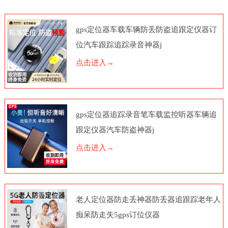
gps定位器车载车辆防丢防盗追跟定仪器订
位汽车跟踪追踪录音神器j
点击进入→
gps定位器追踪录音笔车载监控听器车辆追
跟定仪器汽车防盗神器j
点击进入→
老人定位器防走丢神器防丢器追跟踪老年人
痴呆防走失5gps订位仪器