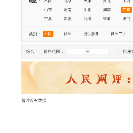
地区：
不限
北京
天津
河北
山西
山东
河南
湖北
湖南
广东
宁夏
新疆
台湾
香港
澳门
类别：
不限
供应
提供服务
供应二手
综合
价格范围：
~
排序
暂时没有数据