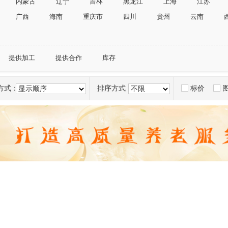
内蒙古
辽宁
吉林
黑龙江
上海
江苏
广西
海南
重庆市
四川
贵州
云南
提供加工
提供合作
库存
方式：
排序方式：
标价
显示顺序
不限