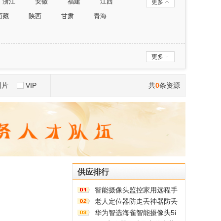
浙江
安徽
福建
江西
更多
西藏
陕西
甘肃
青海
更多
图片
VIP
共
0
条资源
供应排行
智能摄像头监控家用远程手
机带语音360度高清夜视室
老人定位器防走丢神器防丢
内无线免插电
器追跟踪老年人痴呆防走失
华为智选海雀智能摄像头5i