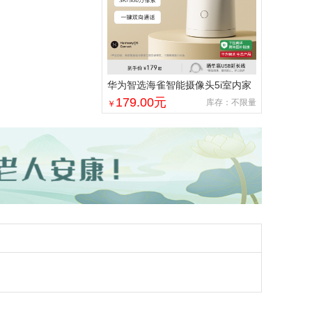
华为智选海雀智能摄像头5i室内家
用手机远程360°无线监控摄像机
179.00
元
库存：不限量
￥