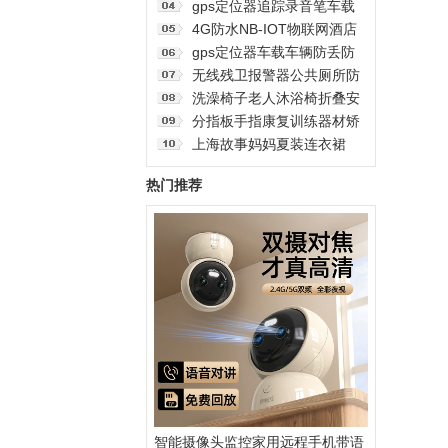
5gps订位仪器
室内家用手机远程360°无线
gps定位器追踪录音笔车载
监控摄像机
监控听器车辆追跟定仪器汽
4G防水NB-IOT物联网酒店
车防盗神器j
学校医院养老院老人社区卫
gps定位器车载车辆防丢防
生间公共厕所一键式紧急无
盗追跟定仪器订位汽车跟踪
无线残卫报警器公共厕所防
线呼叫报警器按钮电话脑远
追踪录音神器j
水紧急按钮老人呼叫器残疾
洗澡椅子老人沐浴椅折叠安
程
人卫生间声光告警无需布线
全座椅带轮老年人专用冲凉
分指板手指康复训练器材矫
远距离大音量一键求助报警
坐便洗澡轮椅
正老人家用手部固定伸展器
上海故事妈妈夏装连衣裙
系统
2025新中式国风旗袍中老年
热门推荐
气质长裙母亲节
智能摄像头监控家用远程手机带语