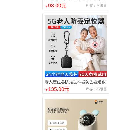
音360度高清夜视室内无线免插电
98.00
元
库存：不限量
￥
老人定位器防走丢神器防丢器追跟
踪老年人痴呆防走失5gps订位仪器
135.00
元
库存：不限量
￥